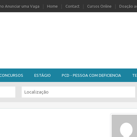
o Anunciar uma Vaga
Home
Contact
Cursos Online
Doação ao
CONCURSOS
ESTÁGIO
PCD - PESSOA COM DEFICIENCIA
TE