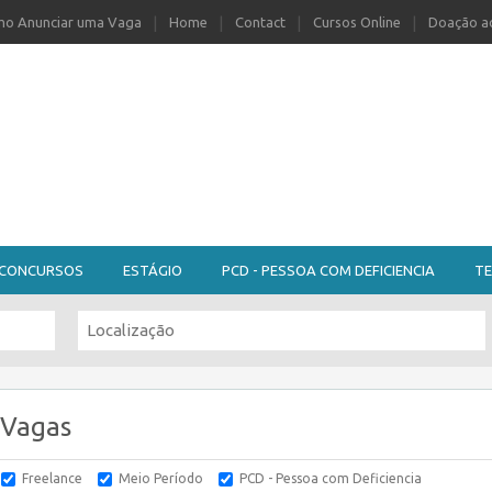
o Anunciar uma Vaga
Home
Contact
Cursos Online
Doação ao
CONCURSOS
ESTÁGIO
PCD - PESSOA COM DEFICIENCIA
TE
 Vagas
Freelance
Meio Período
PCD - Pessoa com Deficiencia