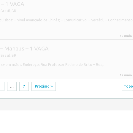
 – 1 VAGA
Brasil
,
BR
isitos: – Nível Avançado de Chinês; – Comunicativo; – Versátil; – Conheciment
12 maio
 Manaus – 1 VAGA
Brasil
,
BR
 cv em mãos. Endereço: Rua Professor Paulino de Brito – Rua,…
12 maio
3
…
7
Próximo »
Topo