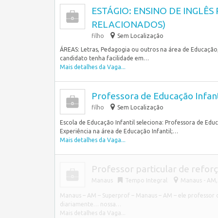
ESTÁGIO: ENSINO DE INGLÊS 
RELACIONADOS)
filho
Sem Localização
ÁREAS: Letras, Pedagogia ou outros na área de Educação
candidato tenha facilidade em…
Mais detalhes da Vaga...
Professora de Educação Infant
filho
Sem Localização
Escola de Educação Infantil seleciona: Professora de Educ
Experiência na área de Educação Infantil;…
Mais detalhes da Vaga...
Professor particular de reforç
Manaus
Tempo Integral
Manaus - AM, 
Manaus – AM – Superprof – Manaus – AM – ele professor 
diariamente… nossa…
Mais detalhes da Vaga...