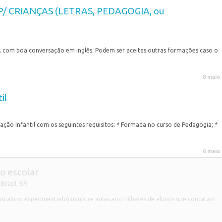
P/ CRIANÇAS (LETRAS, PEDAGOGIA, ou
, com boa conversação em inglês. Podem ser aceitas outras formações caso o
8 maio
il
ação Infantil com os seguintes requisitos: * Formada no curso de Pedagogia; *
6 maio
o escolar
Brasil
,
BR
ou aluno experimentado) ministre aulas aos milhares de alunos que contatam