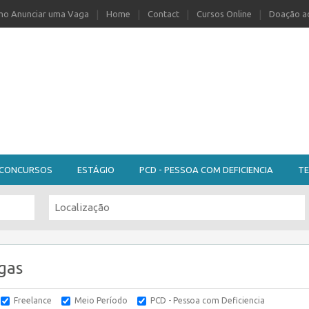
o Anunciar uma Vaga
Home
Contact
Cursos Online
Doação ao
CONCURSOS
ESTÁGIO
PCD - PESSOA COM DEFICIENCIA
TE
gas
Freelance
Meio Período
PCD - Pessoa com Deficiencia