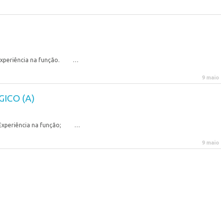
eriência na função. …
9 maio
ICO (A)
periência na função; …
9 maio