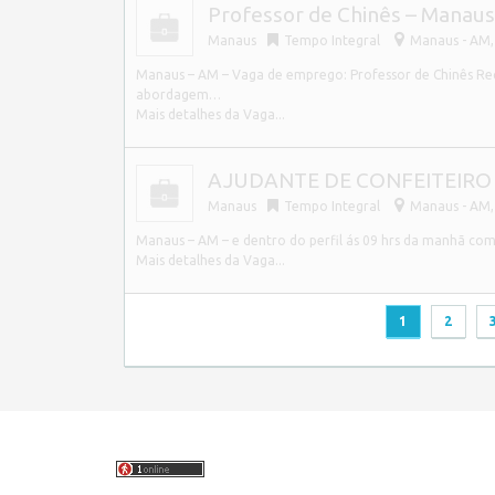
Professor de Chinês – Manaus
Manaus
Tempo Integral
Manaus - AM, 
Manaus – AM – Vaga de emprego: Professor de Chinês Requ
abordagem…
Mais detalhes da Vaga...
AJUDANTE DE CONFEITEIRO –
Manaus
Tempo Integral
Manaus - AM, 
Manaus – AM – e dentro do perfil ás 09 hrs da manhã com
Mais detalhes da Vaga...
1
2