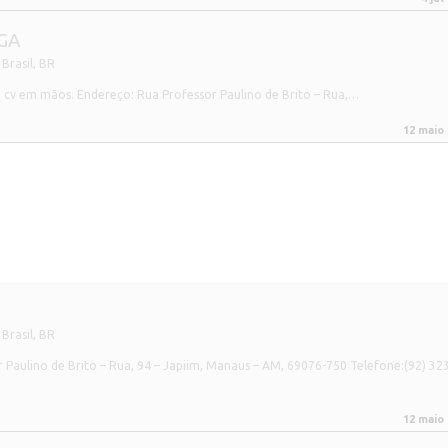
AGA
Brasil
,
BR
 cv em mãos. Endereço: Rua Professor Paulino de Brito – Rua,…
12 maio
Brasil
,
BR
Paulino de Brito – Rua, 94 – Japiim, Manaus – AM, 69076-750 Telefone:(92) 32
12 maio