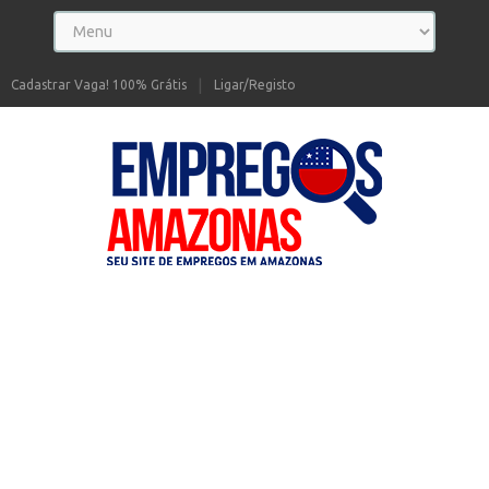
Cadastrar Vaga! 100% Grátis
Ligar/Registo
Seu site de Empregos no Amazonas