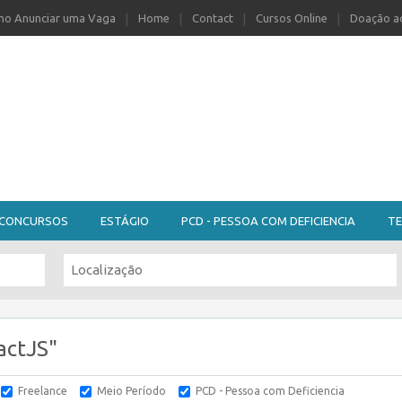
o Anunciar uma Vaga
Home
Contact
Cursos Online
Doação ao
CONCURSOS
ESTÁGIO
PCD - PESSOA COM DEFICIENCIA
TE
actJS"
Freelance
Meio Período
PCD - Pessoa com Deficiencia