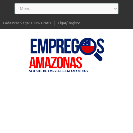
Cadastrar Vaga! 100% Grátis
Ligar/Registo
Seu site de Empregos no Amazonas