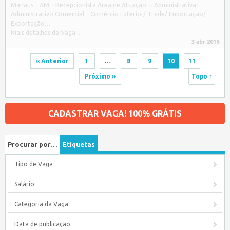
Manaus – AM – Recepcionista Área de Atuação: – Administrativa –
Administrativo Comercial – Comércio Exterior/ Trade/ Importação/
Exportação…
Mais detalhes da Vaga...
3 abr 2016
« Anterior
1
…
8
9
10
11
Próximo »
Topo ↑
CADASTRAR VAGA! 100% GRÁTIS
Procurar por…
Etiquetas
Tipo de Vaga
Salário
Categoria da Vaga
Data de publicação