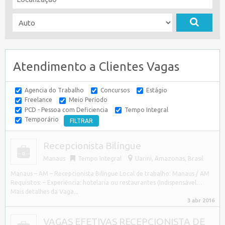
Atendimento a Clientes Vagas
Agencia do Trabalho
Concursos
Estágio
Freelance
Meio Período
PCD - Pessoa com Deficiencia
Tempo Integral
Temporário
Recepcionista Bilíngue
Manaus
Tempo Integral
Uarini
,
Amazonas, Brasil
Manaus – AM – Recepcionista Bilíngue Local de trabalho: Manaus / AM
Requisitos: – Experiência: hotelaria ou restaurantes (Indispensável…
Mais detalhes da Vaga...
3 abr 2016
VAGAS EFETIVAS RECEPCIONISTA DE