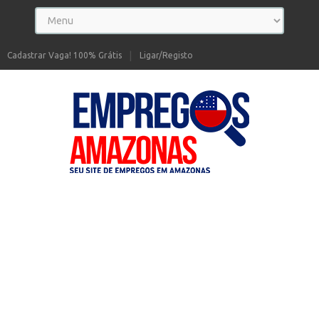
Cadastrar Vaga! 100% Grátis
Ligar/Registo
Seu site de Empregos no Amazonas