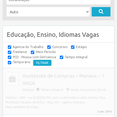
Educação, Ensino, Idiomas Vagas
Agencia do Trabalho
Concursos
Estágio
Freelance
Meio Período
PCD - Pessoa com Deficiencia
Tempo Integral
Temporário
Assistente de Compras – Manaus – 1
VAGA
Manaus
Tempo Integral
Uarini
,
Amazonas, Brasil
Manaus – AM – na SUCESSO RH, com cv em mãos e uma caneta. Rua
Professor Paulino de Brito – Rua, 94 – Japiim, Manaus…
Mais detalhes da Vaga...
3 abr 2016