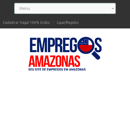
Cadastrar Vaga! 100% Grátis
Ligar/Registo
Seu site de Empregos no Amazonas