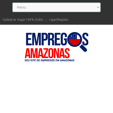
Cadastrar Vaga! 100% Grátis
Ligar/Registo
Seu site de Empregos no Amazonas