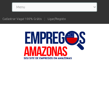
Cadastrar Vaga! 100% Grátis
Ligar/Registo
Seu site de Empregos no Amazonas