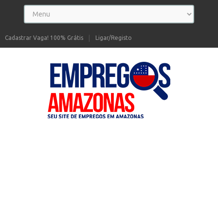
Cadastrar Vaga! 100% Grátis
Ligar/Registo
Seu site de Empregos no Amazonas