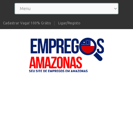
Cadastrar Vaga! 100% Grátis
Ligar/Registo
Seu site de Empregos no Amazonas