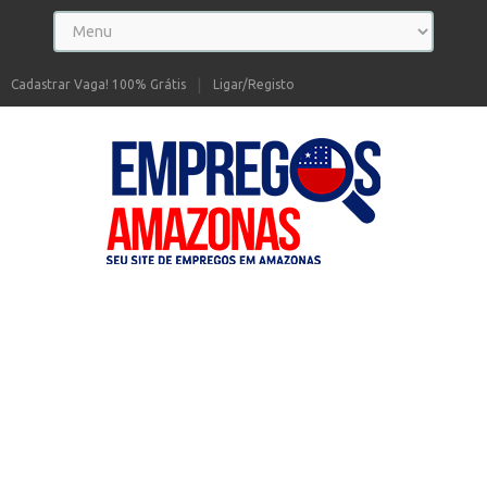
Cadastrar Vaga! 100% Grátis
Ligar/Registo
Seu site de Empregos no Amazonas