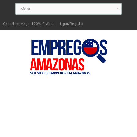
Cadastrar Vaga! 100% Grátis
Ligar/Registo
Seu site de Empregos no Amazonas