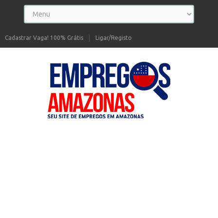
Cadastrar Vaga! 100% Grátis
Ligar/Registo
Seu site de Empregos no Amazonas