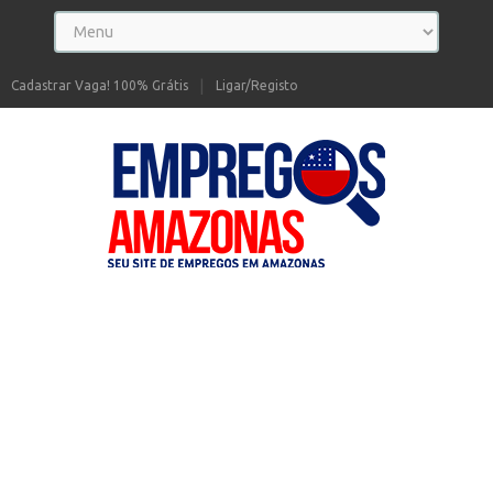
Cadastrar Vaga! 100% Grátis
Ligar/Registo
Seu site de Empregos no Amazonas