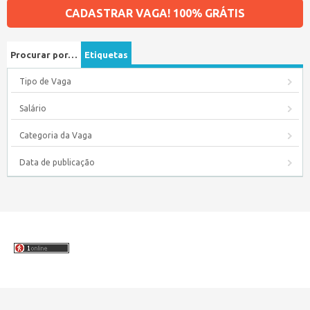
CADASTRAR VAGA! 100% GRÁTIS
Procurar por…
Etiquetas
Tipo de Vaga
Salário
Categoria da Vaga
Data de publicação
Copyright © 2026 Empregos Amazonas – Seu site de empregos no
Amazonas.
WordPress Job Board Theme
| Alimentado por
WordPress