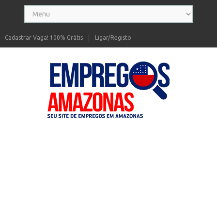
Cadastrar Vaga! 100% Grátis
Ligar/Registo
Seu site de Empregos no Amazonas