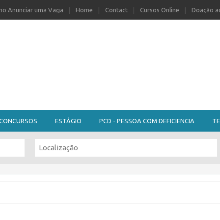
o Anunciar uma Vaga
Home
Contact
Cursos Online
Doação ao
CONCURSOS
ESTÁGIO
PCD - PESSOA COM DEFICIENCIA
TE