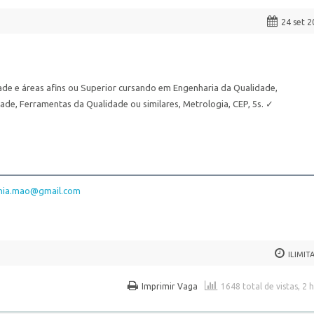
24 set 
e e áreas afins ou Superior cursando em Engenharia da Qualidade,
de, Ferramentas da Qualidade ou similares, Metrologia, CEP, 5s. ✓
ania.mao@gmail.com
ILIMIT
Imprimir Vaga
1648 total de vistas, 2 