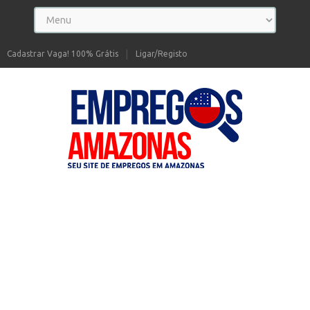
Cadastrar Vaga! 100% Grátis
Ligar/Registo
Seu site de Empregos no Amazonas