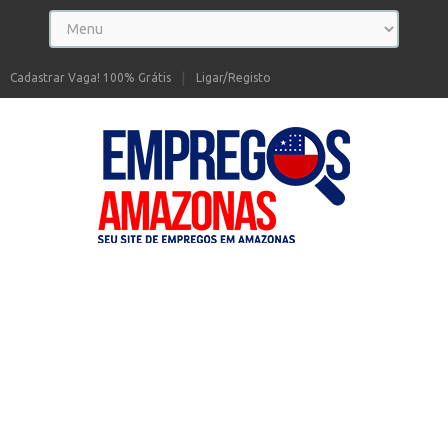
Cadastrar Vaga! 100% Grátis
Ligar/Registo
Seu site de Empregos no Amazonas