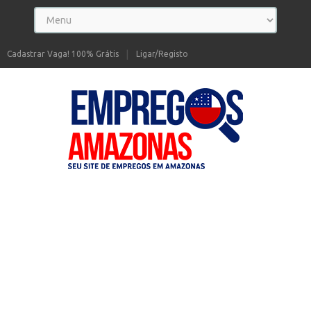
Cadastrar Vaga! 100% Grátis
Ligar/Registo
Seu site de Empregos no Amazonas