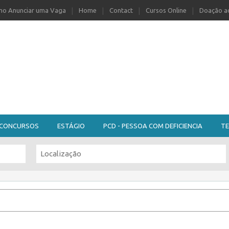
o Anunciar uma Vaga
Home
Contact
Cursos Online
Doação ao
CONCURSOS
ESTÁGIO
PCD - PESSOA COM DEFICIENCIA
TE