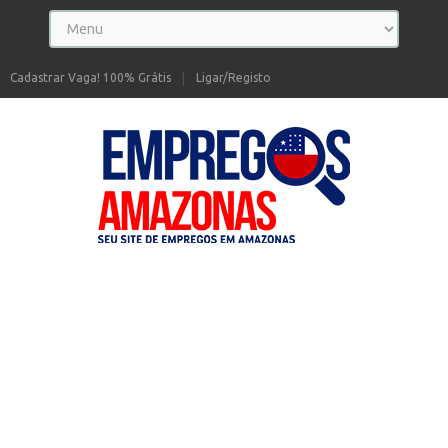
Cadastrar Vaga! 100% Grátis
Ligar/Registo
Seu site de Empregos no Amazonas