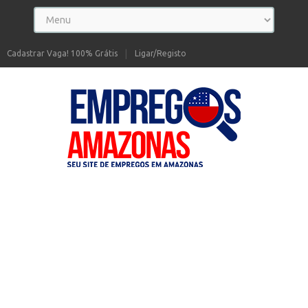
Cadastrar Vaga! 100% Grátis
Ligar/Registo
Seu site de Empregos no Amazonas