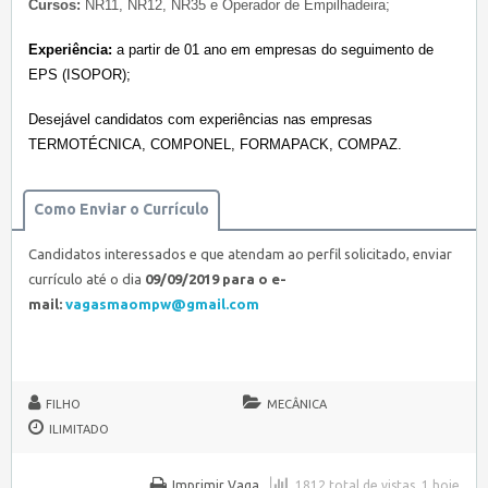
Cursos:
NR11, NR12, NR35 e Operador de Empilhadeira;
Experiência:
a partir de 01 ano
em empresas do seguimento de
EPS (ISOPOR);
Desejável candidatos com experiências nas empresas
TERMOTÉCNICA, COMPONEL, FORMAPACK, COMPAZ.
Como Enviar o Currículo
Candidatos interessados e que atendam ao perfil solicitado, enviar
currículo até o dia
09/09/2019 para o e-
mail:
vagasmaompw@gmail.com
FILHO
MECÂNICA
ILIMITADO
Imprimir Vaga
1812 total de vistas, 1 hoje