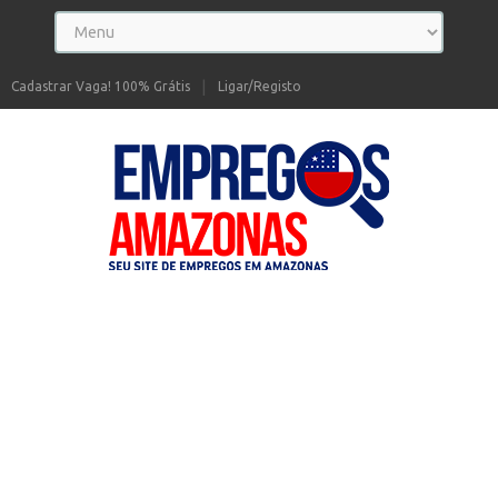
Cadastrar Vaga! 100% Grátis
Ligar/Registo
Seu site de Empregos no Amazonas