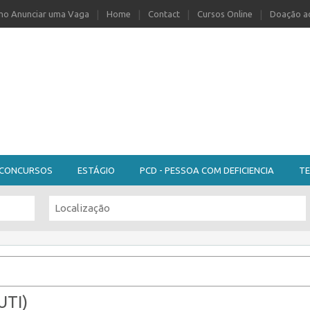
o Anunciar uma Vaga
Home
Contact
Cursos Online
Doação ao
CONCURSOS
ESTÁGIO
PCD - PESSOA COM DEFICIENCIA
TE
TI)