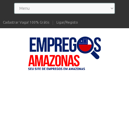
Cadastrar Vaga! 100% Grátis
Ligar/Registo
Seu site de Empregos no Amazonas