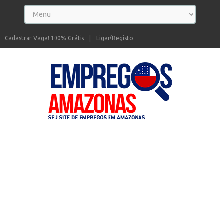
Cadastrar Vaga! 100% Grátis
Ligar/Registo
Seu site de Empregos no Amazonas