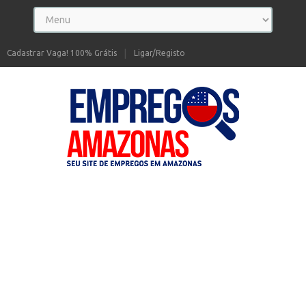
Cadastrar Vaga! 100% Grátis
Ligar/Registo
Seu site de Empregos no Amazonas