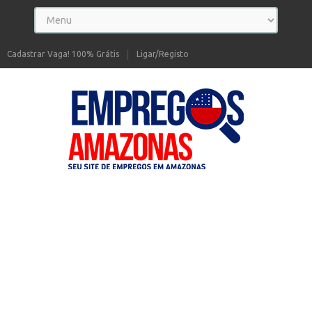
Cadastrar Vaga! 100% Grátis
Ligar/Registo
Seu site de Empregos no Amazonas