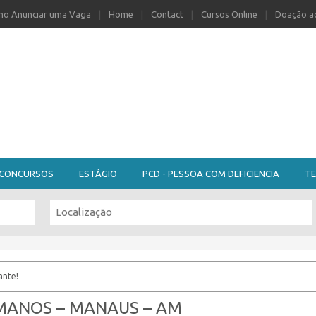
o Anunciar uma Vaga
Home
Contact
Cursos Online
Doação ao
CONCURSOS
ESTÁGIO
PCD - PESSOA COM DEFICIENCIA
TE
ante!
MANOS – MANAUS – AM