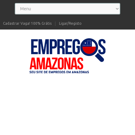
Cadastrar Vaga! 100% Grátis
Ligar/Registo
Seu site de Empregos no Amazonas