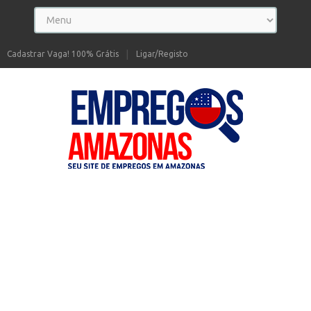
Cadastrar Vaga! 100% Grátis
Ligar/Registo
Seu site de Empregos no Amazonas