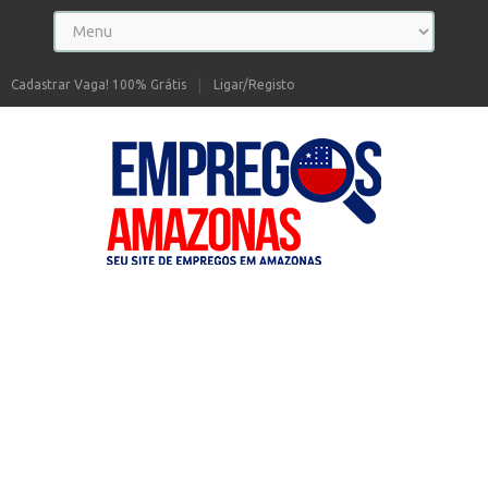
Cadastrar Vaga! 100% Grátis
Ligar/Registo
Seu site de Empregos no Amazonas