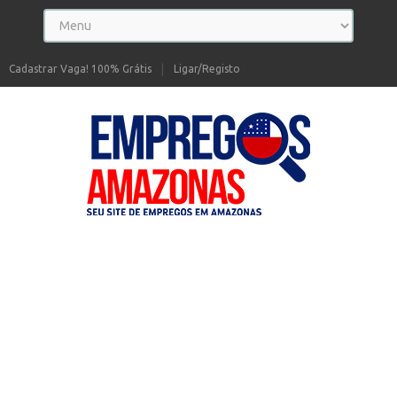
Cadastrar Vaga! 100% Grátis
Ligar/Registo
Seu site de Empregos no Amazonas