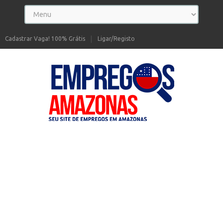
Cadastrar Vaga! 100% Grátis
Ligar/Registo
Seu site de Empregos no Amazonas