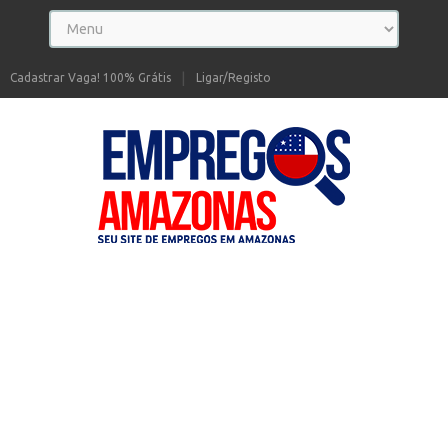
Cadastrar Vaga! 100% Grátis
Ligar/Registo
Seu site de Empregos no Amazonas