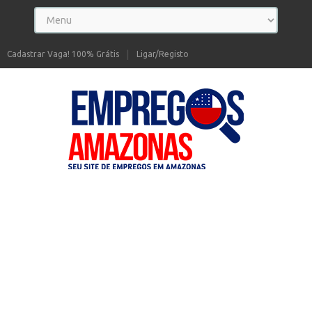
Cadastrar Vaga! 100% Grátis
Ligar/Registo
Seu site de Empregos no Amazonas