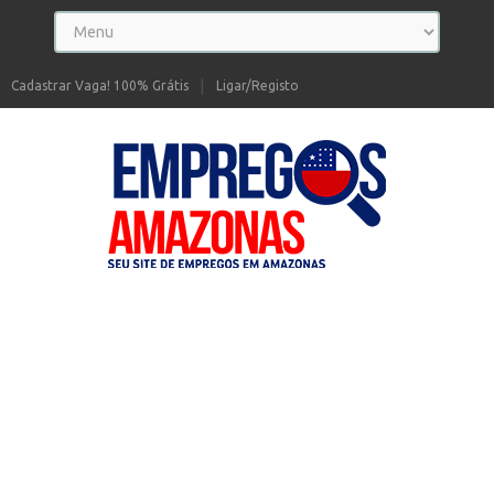
Cadastrar Vaga! 100% Grátis
Ligar/Registo
Seu site de Empregos no Amazonas