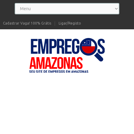
Cadastrar Vaga! 100% Grátis
Ligar/Registo
Seu site de Empregos no Amazonas