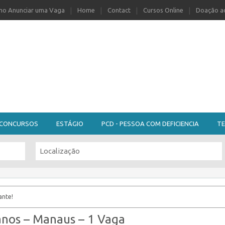
o Anunciar uma Vaga
Home
Contact
Cursos Online
Doação ao
CONCURSOS
ESTÁGIO
PCD - PESSOA COM DEFICIENCIA
TE
ante!
anos – Manaus – 1 Vaga