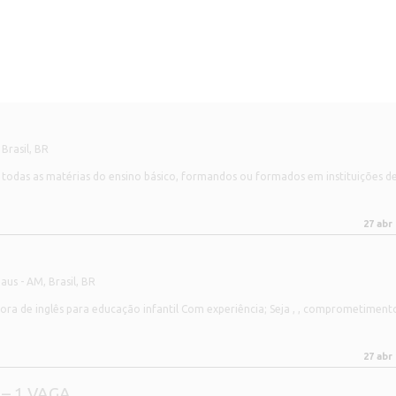
Brasil
,
BR
todas as matérias do ensino básico, formandos ou formados em instituições d
27 abr
us - AM, Brasil
,
BR
ora de inglês para educação infantil Com experiência; Seja , , comprometiment
27 abr
 – 1 VAGA