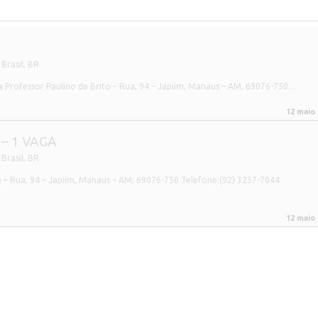
Brasil
,
BR
Professor Paulino de Brito – Rua, 94 – Japiim, Manaus – AM, 69076-750…
12 maio
 – 1 VAGA
Brasil
,
BR
o – Rua, 94 – Japiim, Manaus – AM, 69076-750 Telefone:(92) 3237-7044
12 maio