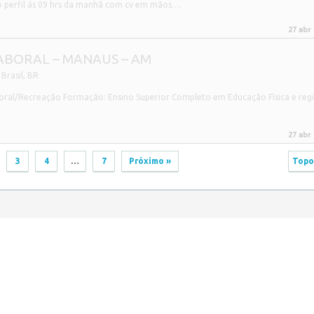
 perfil ás 09 hrs da manhã com cv em mãos….
27 abr
ABORAL – MANAUS – AM
Brasil
,
BR
oral/Recreação Formação: Ensino Superior Completo em Educação Física e regi
27 abr
3
4
…
7
Próximo »
Topo
gos no Amazonas.
WordPress Job Board Theme
| Alimentado por
WordPress