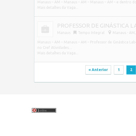
Manaus – AM – Manaus – AM – Manaus – AM – e dentro do
Mais detalhes da Vaga...
PROFESSOR DE GINÁSTICA L
Manaus
Tempo Integral
Manaus - AM, 
Manaus – AM – Manaus – AM – Professor de Ginástica Lab
no Cref Atividades…
Mais detalhes da Vaga...
« Anterior
1
2
Copyright © 2026 Empregos Amazonas – Seu site de empre