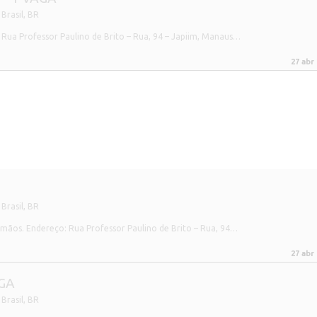
Brasil
,
BR
Rua Professor Paulino de Brito – Rua, 94 – Japiim, Manaus…
27 abr
Brasil
,
BR
ãos. Endereço: Rua Professor Paulino de Brito – Rua, 94…
27 abr
AGA
Brasil
,
BR