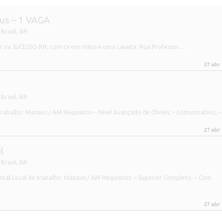
aus – 1 VAGA
Brasil
,
BR
r na SUCESSO RH, com cv em mãos e uma caneta. Rua Professor…
27 abr
Brasil
,
BR
rabalho: Manaus / AM Requisitos – Nível Avançado de Chinês; – Comunicativo; 
27 abr
l
Brasil
,
BR
al Local de trabalho: Manaus / AM Requisitos: – Superior Completo; – Com
27 abr