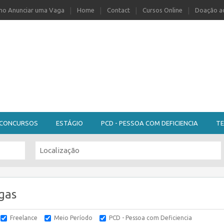
o Anunciar uma Vaga
Home
Contact
Cursos Online
Doação ao
CONCURSOS
ESTÁGIO
PCD - PESSOA COM DEFICIENCIA
TE
gas
Freelance
Meio Período
PCD - Pessoa com Deficiencia